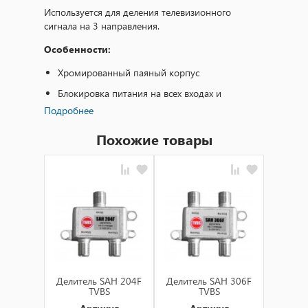
Используется для деления телевизионного
сигнала на 3 направления.
Особенности:
Хромированный паяный корпус
Блокировка питания на всех входах и
выходах
Подробнее
Технические характеристики:
Похожие товары
Диапазон частот, МГц
5 ... 1000
Затухание на проход, дБ
5,7 ... 6,5
Развязка между выходами, дБ
25 ... 28 ... 25
Коэффициент возвратных потерь,
16 ... 18 ... 16
дБ
Делитель SAH 204F
Делитель SAH 306F
Делите
TVBS
TVBS