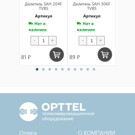
Делитель SAH 204F
Делитель SAH 306F
Делите
TVBS
TVBS
Артикул
Артикул
А
Нет в
Нет в
Н
наличии
наличии
нал
-
+
-
+
-
81 ₽
89 ₽
127 ₽
Оплата
О КОМПАНИИ