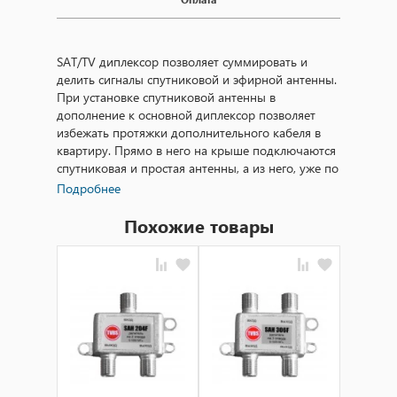
SAT/TV диплексор позволяет суммировать и
делить сигналы спутниковой и эфирной антенны.
При установке спутниковой антенны в
дополнение к основной диплексор позволяет
избежать протяжки дополнительного кабеля в
квартиру. Прямо в него на крыше подключаются
спутниковая и простая антенны, а из него, уже по
проведенному кабелю, в квартиру приходят оба
Подробнее
сигнала. В квартире вы подключаете такой же
диплексор, но уже наоборот, и легко разводите
Похожие товары
нужные вам сигналы по конкретным
приемникам.