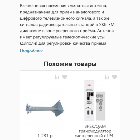
Всеволновая пассивная комнатная антенна,
предназначена для приёма аналогового и
цифрового телевизионного сигнала, а так же
сигналов радиовещательных станций в УКВ-FM
диапазоне в зоне уверенного приёма. Антенна
имеет регулируемые телескопические усы
(диполи) для регулировки качества приёма
телевизионного сигнала в МВ диапазоне.
Подробнее
Технические характеристики:
Похожие товары
Принимаемые каналы
1-5 / 6-12 / 21-69
Рабочий диапазон частот,
47 – 862
МГц
Коэффициент усиления, дБ
,5 - 3,5
Рабочая температура, ° С
+5 ... +40
8PSK/QAM
A
трансмодулятор
тран
Вес
0,2 кг
1 231 p
счетверенный с IP4-
счетвер