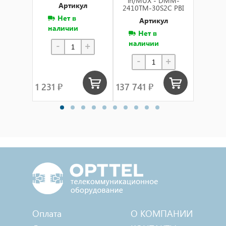
in/MUX - DMM-
in/M
Артикул
2410TM-30S2C PBI
2410T
Нет в
Артикул
А
наличии
Нет в
Н
наличии
нал
-
+
-
+
-
1 231 ₽
137 741 ₽
137 70
Оплата
О КОМПАНИИ