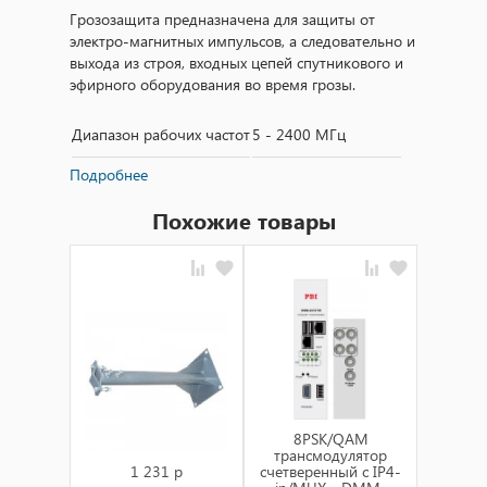
Грозозащита предназначена для защиты от
электро-магнитных импульсов, а следовательно и
выхода из строя, входных цепей спутникового и
эфирного оборудования во время грозы.
Диапазон рабочих частот
5 - 2400 МГц
Подробнее
Материал корпуса
латунь оцинкованная
Похожие товары
Типы разъемов
F-male и F-female
Размеры
21 х 47 мм
8PSK/QAM
A
трансмодулятор
тран
1 231 p
счетверенный с IP4-
счетвер