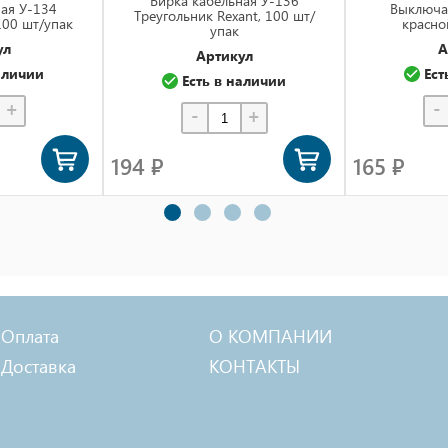
Бирка кабельная У-136
ая У-134
Выключат
Треугольник Rexant, 100 шт/
100 шт/упак
красно
упак
ул
А
Артикул
аличии
Ест
Есть в наличии
+
-
-
+
194 ₽
165 ₽
Оплата
О КОМПАНИИ
Доставка
КОНТАКТЫ