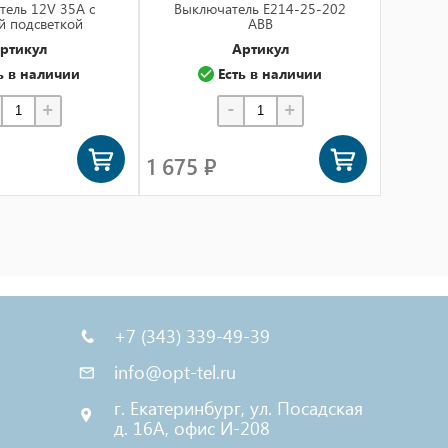
ель 12V 35А c
Выключатель E214-25-202
Выклю
й подсветкой
ABB
синий
ртикул
Артикул
ь в наличии
Есть в наличии
+
-
+
1 675 ₽
65 ₽
+7 (343) 339-49-39
info@opt-tel.ru
г. Екатеринбург, ул. Посадская
д. 16А, офис И-208