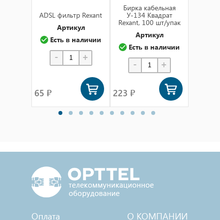
толщиной от 0.8мм до 3мм. Подключение
Бирка кабельная
Бирка
контактов осуществляется плоской клеммой,
ADSL фильтр Rexant
У-134 Квадрат
У-136 
либо с помощью пайки.
Rexant, 100 шт/упак
Rexant,
Артикул
Артикул
А
Основные характеристики:
Есть в наличии
Есть в наличии
Ест
Номинальное напряжение: 250В;
-
+
-
+
-
Предельное напряжение: 1500VАС не
более 1 минуты;
65 ₽
223 ₽
194 ₽
Номинальный ток: 6A (250VAC);
Контактное сопротивление: не более 35
мОм;
Тип переключения: ON-OFF;
Количество контактных групп: 1;
Количество контактов в контактной группе:
3;
Фиксация положений: да;
Индикатор коммутационных положений:
красный;
Оплата
О КОМПАНИИ