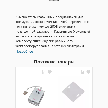
Выключатель клавишный предназначен для
коммутации электрических цепей переменного
тока напряжением до 250В в условиях
повышенной влажности. Клавишные (Рокерные)
выключатели применяются в качестве
комплектующих изделий различного
электрооборудования (в сетевых фильтрах и
удлинителях, аудио-оборудовании, блоках
Подробнее
питания, электроустановках на различных
производствах, автомобилях, и многих других
Похожие товары
местах). Защитная оболочка клавиши
обеспечивает влаго и пылезащиту механизма
переключения. Такой клавишный переключатель
имеет два положения. Принцип действия
основан на перемещении клавиши в одну из
позиций. Для переключения в нужное положение
требуется приложить некоторые усилия на
клавишу. Монтаж осуществляется без
применения винтов на плоских панелях