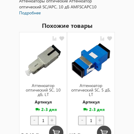
Аттенюаторы оптические Аттенюатор
оптический SC/APC, 10 дБ AMFSCAPC10
Подробнее
Похожие товары
Aттенюатор
Aттенюатор
Aт
oптический SC, 10
oптический SC, 5 дБ,
oптиче
дБ, LT
LT
Артикул
Артикул
А
2-3 дня
2-3 дня
-
+
-
+
-