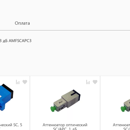
Оплата
 3 дБ AMFSCAPC3
еский SC, 5
Aттенюатор oптический
Aттенюат
T
SC/APC, 1 дБ
SC/