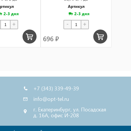
ртикул
Артикул
2-3 дня
2-3 дня
+
-
+
696 ₽
696 ₽
+7 (343) 339-49-39
info@opt-tel.ru
г. Екатеринбург, ул. Посадская
д. 16А, офис И-208