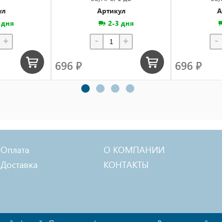
ул
Артикул
А
 дня
2-3 дня
+
-
+
-
696 ₽
696 ₽
Оплата
О КОМПАНИИ
Доставка
КОНТАКТЫ