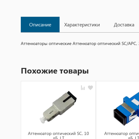
Описание
Характеристики
Доставка
Аттенюаторы оптические Аттенюатор оптический SC/APC,
Похожие товары
Aттенюатор oптический SC, 10
Aттенюатор oптич
дБ, LT
дБ, L