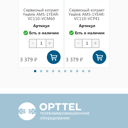
Cервисный котракт
Cервисный котракт
Cервис
Yealink AMS-1YEAR-
Yealink AMS-1YEAR-
Yealin
VC110-VCM60
VC110-VCP41
VC1
Артикул
Артикул
А
Есть в наличии
Есть в наличии
Ест
-
+
-
+
-
3 379 ₽
3 379 ₽
3 379 