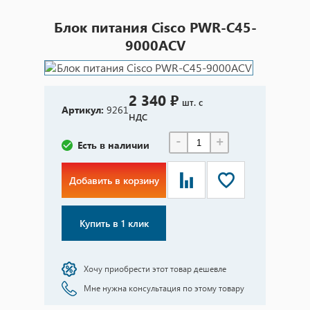
Блок питания Cisco PWR-C45-
9000ACV
2 340 ₽
шт. с
Артикул:
9261
НДС
-
+
Есть в наличии
Добавить в корзину
Купить в 1 клик
Хочу приобрести этот товар дешевле
Мне нужна консультация по этому товару