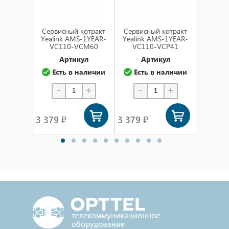
Cервисный котракт
Cервисный котракт
Cервис
Yealink AMS-1YEAR-
Yealink AMS-1YEAR-
Yealin
VC110-VCM60
VC110-VCP41
VC1
Артикул
Артикул
А
Есть в наличии
Есть в наличии
Ест
-
+
-
+
-
3 379 ₽
3 379 ₽
3 379 