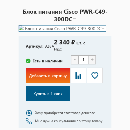
Блок питания Cisco PWR-C49-
300DC=
2 340 ₽
шт. с
Артикул:
9284
НДС
-
+
Есть в наличии
Добавить в корзину
Купить в 1 клик
Хочу приобрести этот товар дешевле
Мне нужна консультация по этому товару