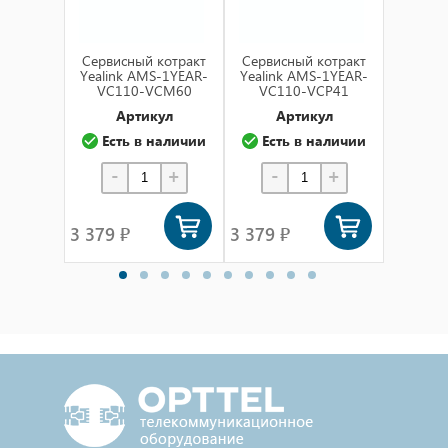
Cервисный котракт
Cервисный котракт
Cервис
Yealink AMS-1YEAR-
Yealink AMS-1YEAR-
Yealin
VC110-VCM60
VC110-VCP41
VC1
Артикул
Артикул
А
Есть в наличии
Есть в наличии
Ест
-
+
-
+
-
3 379 ₽
3 379 ₽
3 379 