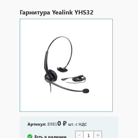
Гарнитура Yealink YHS32
0 ₽
Артикул:
8981
шт. с НДС
-
+
Есть в наличии