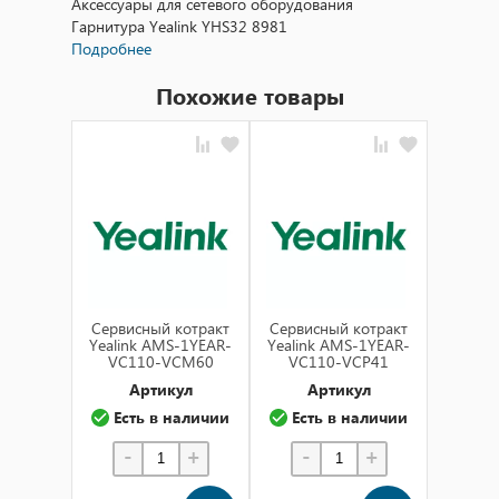
Аксессуары для сетевого оборудования
Гарнитура Yealink YHS32 8981
Подробнее
Похожие товары
Cервисный котракт
Cервисный котракт
Cервис
Yealink AMS-1YEAR-
Yealink AMS-1YEAR-
Yealin
VC110-VCM60
VC110-VCP41
VC1
Артикул
Артикул
А
Есть в наличии
Есть в наличии
Ест
-
+
-
+
-