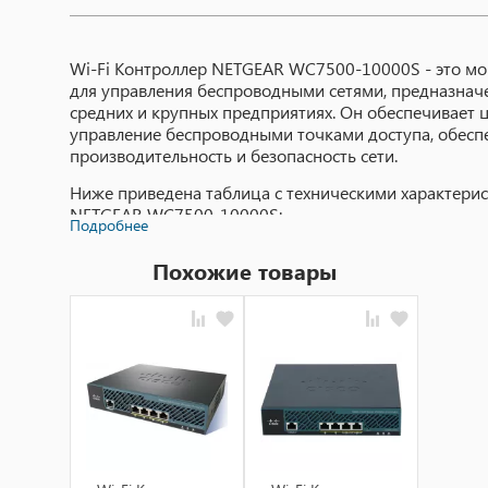
Wi-Fi Контроллер NETGEAR WC7500-10000S - это мо
для управления беспроводными сетями, предназначе
средних и крупных предприятиях. Он обеспечивает 
управление беспроводными точками доступа, обесп
производительность и безопасность сети.
Ниже приведена таблица с техническими характерис
NETGEAR WC7500-10000S:
Подробнее
Похожие товары
Технические характеристики:
Информ
Артикул
WC7500-
Интерфейс
4 порта 
Протоколы аутентификации
WPA/WPA