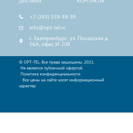
Доставка
КОНТАКТЫ
почте info@opt-tel.ru.
+7 (343) 339-49-39
info@opt-tel.ru
г. Екатеринбург, ул. Посадская д.
16А, офис И-208
© OPT-TEL. Все права защищены, 2021.
Не является публичной офертой,
Политика конфиденциальности
Все цены на сайте носят информационный
характер