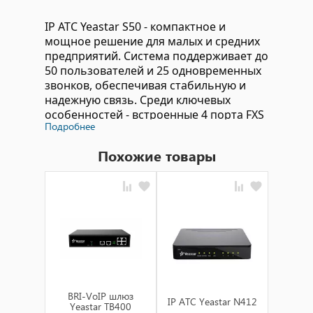
IP АТС Yeastar S50 - компактное и
мощное решение для малых и средних
предприятий. Система поддерживает до
50 пользователей и 25 одновременных
звонков, обеспечивая стабильную и
надежную связь. Среди ключевых
особенностей - встроенные 4 порта FXS
Подробнее
и 4 порта FXO, гибкая настройка и
интуитивно понятный интерфейс
Похожие товары
управления. Yeastar S50 обеспечивает
высокую производительность и
простоту в установке, идеально
подходя для различных бизнес-
сценариев. Технические
характеристики: поддержка SIP/IAX2, 50
пользователей, 25 одновременных
звонков, 4 порта FXS, 4 порта FXO,
встроенные шлюзы GSM/3G/4G,
поддержка VoIP-протоколов, гибкое
BRI-VoIP шлюз
IP АТС Yeastar N412
IP АТС 
управление и настройка.
Yeastar TB400