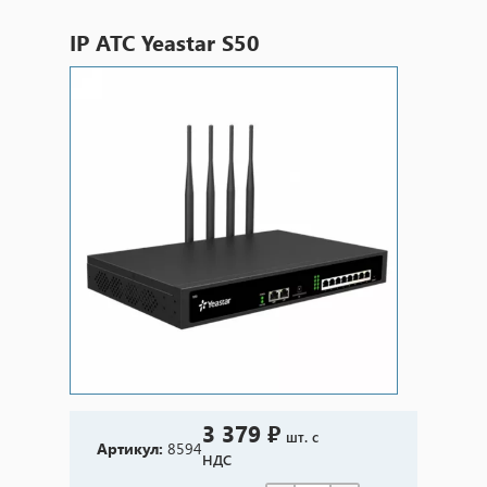
IP АТС Yeastar S50
3 379 ₽
шт. с
Артикул:
8594
НДС