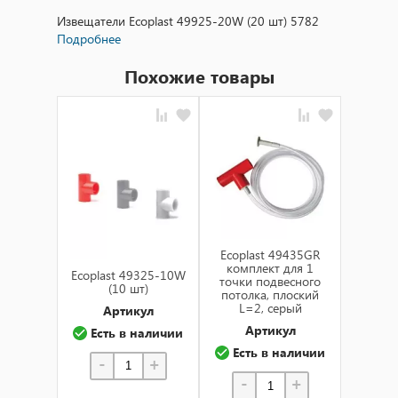
Извещатели Ecoplast 49925-20W (20 шт) 5782
Подробнее
Похожие товары
Ecoplast 49435GR
Ecopl
комплект для 1
комп
Ecoplast 49325-10W
точки подвесного
точки
(10 шт)
потолка, плоский
потол
L=2, серый
L=
Артикул
Артикул
А
Есть в наличии
Есть в наличии
Ест
-
+
-
+
-