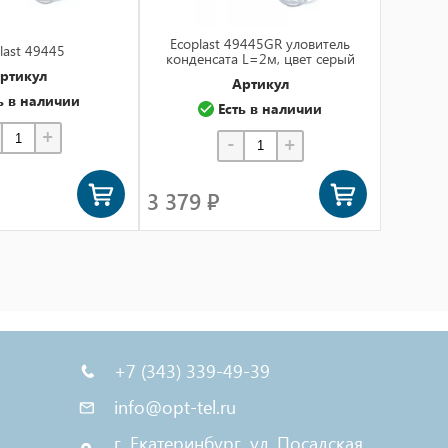
Ecoplast 49445GR уловитель
Ecop
last 49445
конденсата L=2м, цвет серый
конде
ртикул
Артикул
ь в наличии
Есть в наличии
+
-
+
3 379 ₽
3 379
+7 (343) 339-49-39
info@opt-tel.ru
г. Екатеринбург, ул. Посадская