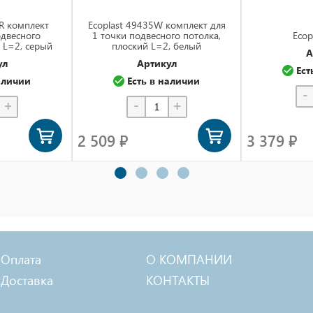
R комплект
Ecoplast 49435W комплект для
одвесного
1 точки подвесного потолка,
Ecop
 L=2, серый
плоский L=2, белый
А
ул
Артикул
Ест
аличии
Есть в наличии
-
+
-
+
2 509 ₽
3 379 ₽
Оплата
О КОМПАНИИ
Доставка
КОНТАКТЫ