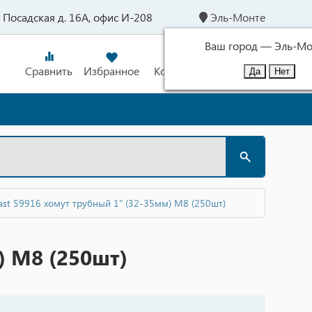
л. Посадская д. 16А, офис И-208
Эль-Монте
Ваш город —
Эль-Мо
Сравнить
Избранное
Корзина
Войти
ast 59916 хомут трубный 1" (32-35мм) М8 (250шт)
) М8 (250шт)