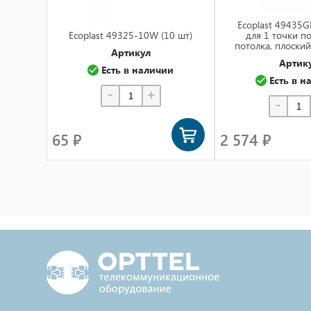
Ecoplast 49435G
Ecoplast 49325-10W (10 шт)
для 1 точки п
потолка, плоский
Артикул
Артик
Есть в наличии
Есть в н
-
+
-
65 ₽
2 574 ₽