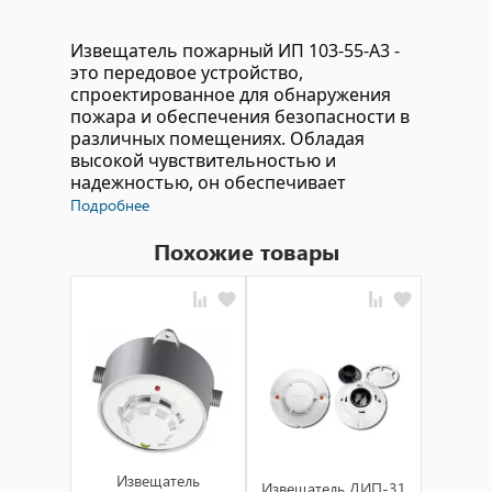
Извещатель пожарный ИП 103-55-А3 -
это передовое устройство,
спроектированное для обнаружения
пожара и обеспечения безопасности в
различных помещениях. Обладая
высокой чувствительностью и
надежностью, он обеспечивает
оперативное оповещение о возможной
Подробнее
опасности.
Похожие товары
Технические характеристики:
Датчик типа ИП 103-55-А3
обеспечивает точное и надежное
обнаружение дыма и изменения
температуры, реагируя на начало
пожара на ранних стадиях.
Прочный корпус защищает
устройство от воздействия внешних
Из
факторов, обеспечивая долгий срок
Извещатель
Извещатель ДИП-31
д