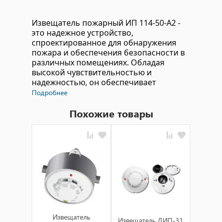
Извещатель пожарный ИП 114-50-A2 -
это надежное устройство,
спроектированное для обнаружения
пожара и обеспечения безопасности в
различных помещениях. Обладая
высокой чувствительностью и
надежностью, он обеспечивает
быстрое и эффективное реагирование
Подробнее
на пожарные угрозы.
Похожие товары
Технические характеристики:
Извещатель ИП 114-50-A2 оснащен
чувствительными датчиками,
способными обнаруживать дым и
изменения температуры, что
позволяет его использовать для
раннего обнаружения пожара.
Прочный корпус защищает
Из
устройство от внешних воздействий
Извещатель
Извещатель ДИП-31
д