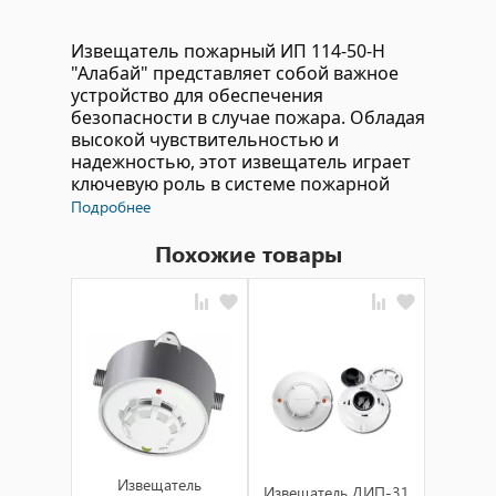
Извещатель пожарный ИП 114-50-Н
"Алабай" представляет собой важное
устройство для обеспечения
безопасности в случае пожара. Обладая
высокой чувствительностью и
надежностью, этот извещатель играет
ключевую роль в системе пожарной
защиты помещений.
Подробнее
Похожие товары
Технические характеристики:
Извещатель ИП 114-50-Н "Алабай"
обеспечивает оперативное
обнаружение дыма и изменений
температуры, что позволяет
предупреждать о возможном пожаре
на ранних стадиях.
Прочный корпус защищает
устройство от воздействия внешних
Из
факторов, обеспечивая надежную
Извещатель
Извещатель ДИП-31
д