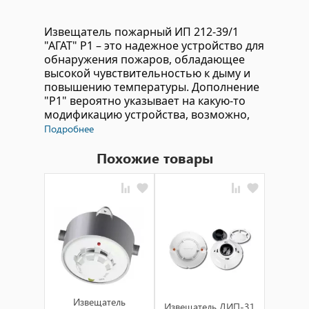
Извещатель пожарный ИП 212-39/1
"АГАТ" Р1 – это надежное устройство для
обнаружения пожаров, обладающее
высокой чувствительностью к дыму и
повышению температуры. Дополнение
"Р1" вероятно указывает на какую-то
модификацию устройства, возможно,
рассчитанную на конкретные условия
Подробнее
эксплуатации.
Похожие товары
Технические характеристики:
Извещатель пожарный ИП 212-39/1
"АГАТ" Р1 оборудован
высокочувствительными датчиками,
которые реагируют на дым или
повышение температуры,
сигнализируя о возможном
возгорании.
Из
Устройство имеет прочный корпус,
Извещатель
Извещатель ДИП-31
д