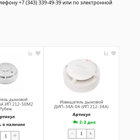
фону +7 (343) 339-49-39 или по электронной
тель дымовой
Из
Извещатель дымовой
ый ИП 212-50М2
ДИП-
ДИП-34А-04 (ИП 212-34А)
Рубеж
Артикул
ртикул
2-3 дня
ь в наличии
-
+
+