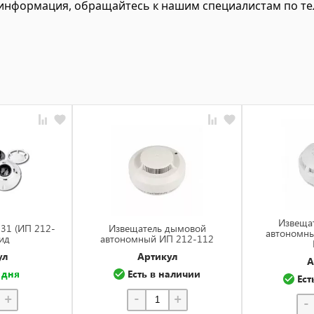
нформация, обращайтесь к нашим специалистам по теле
Извеща
31 (ИП 212-
Извещатель дымовой
автономн
ид
автономный ИП 212-112
ул
Артикул
А
 дня
Есть в наличии
Ест
+
-
+
-