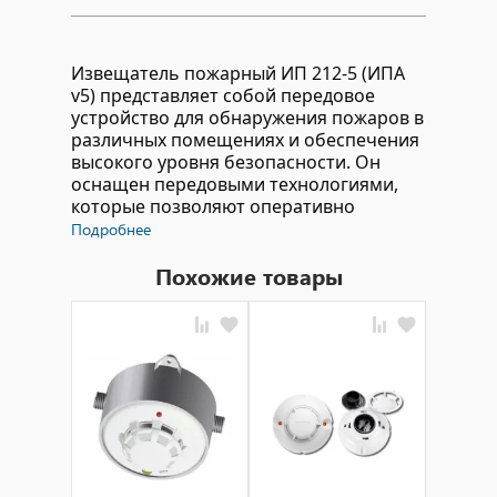
Извещатель пожарный ИП 212-5 (ИПА
v5) представляет собой передовое
устройство для обнаружения пожаров в
различных помещениях и обеспечения
высокого уровня безопасности. Он
оснащен передовыми технологиями,
которые позволяют оперативно
реагировать на возгорания и
Подробнее
предотвращать распространение огня.
Похожие товары
Технические характеристики:
Извещатель пожарный ИП 212-5
(ИПА v5) обладает
высокочувствительными датчиками,
способными реагировать на дым и
изменения температуры в
помещении.
Устройство имеет прочный корпус,