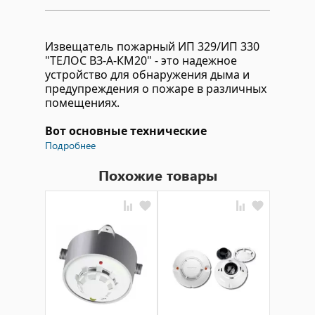
Извещатель пожарный ИП 329/ИП 330
"ТЕЛОС ВЗ-А-КМ20" - это надежное
устройство для обнаружения дыма и
предупреждения о пожаре в различных
помещениях.
Вот основные технические
характеристики данного
Подробнее
извещателя:
Похожие товары
Тип извещателя: пожарный
точечный дымовой.
Диапазон рабочих температур: от
-10°C до +50°C.
Чувствительность к дыму: не менее
0,15-0,30 дБ/м.
Напряжение питания: 24 В
постоянного тока.