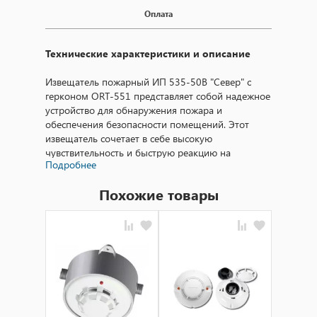
Оплата
Технические характеристики и описание
Извещатель пожарный ИП 535-50В "Север" с
герконом ORT-551 представляет собой надежное
устройство для обнаружения пожара и
обеспечения безопасности помещений. Этот
извещатель сочетает в себе высокую
чувствительность и быструю реакцию на
Подробнее
возгорание, обеспечивая оперативное
оповещение об опасности. Вмонтированный
Похожие товары
геркон ORT-551 дополняет функциональность
устройства, расширяя его возможности.
1. **Тип датчика**: Ионоизационный.
2. **Напряжение питания**: 24 В постоянного
тока.
3. **Ток потребления в режиме ожидания**: не
более 60 мкА.