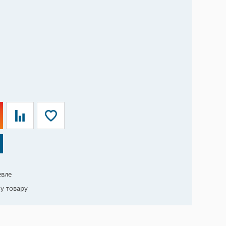
евле
у товару