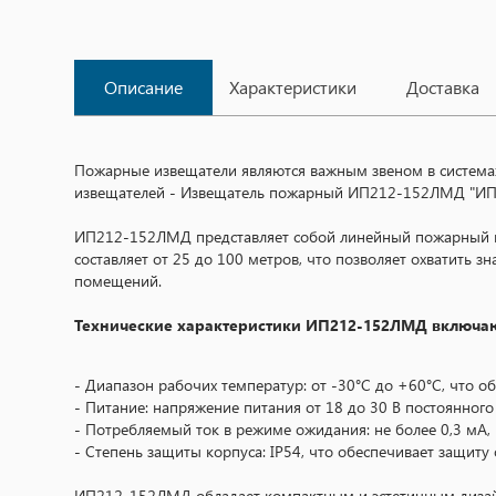
Описание
Характеристики
Доставка
Пожарные извещатели являются важным звеном в системах
извещателей - Извещатель пожарный ИП212-152ЛМД "ИПДЛ
ИП212-152ЛМД представляет собой линейный пожарный из
составляет от 25 до 100 метров, что позволяет охватить
помещений.
Технические характеристики ИП212-152ЛМД включаю
- Диапазон рабочих температур: от -30°C до +60°C, что о
- Питание: напряжение питания от 18 до 30 В постоянног
- Потребляемый ток в режиме ожидания: не более 0,3 мА,
- Степень защиты корпуса: IP54, что обеспечивает защиту 
ИП212-152ЛМД обладает компактным и эстетичным дизайно