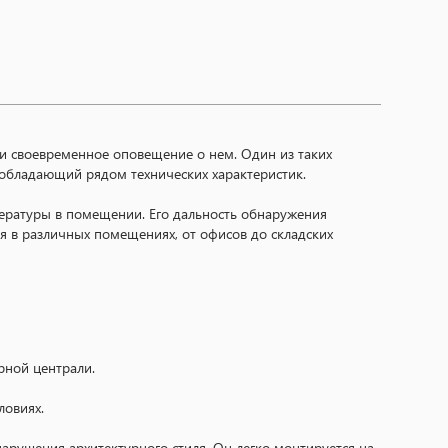
и своевременное оповещение о нем. Один из таких
бладающий рядом технических характеристик.
ратуры в помещении. Его дальность обнаружения
я в различных помещениях, от офисов до складских
рной централи.
ловиях.
рушения архитектурного стиля. Он легко монтируется на