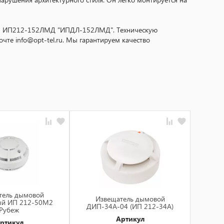
ели ИП212-152ЛМД "ИПДЛ-152ЛМД". Техническую
чте info@opt-tel.ru. Мы гарантируем качество
тель дымовой
Из
Извещатель дымовой
ый ИП 212-50М2
ДИП-
ДИП-34А-04 (ИП 212-34А)
Рубеж
Артикул
ртикул