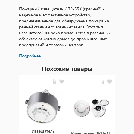
Пожарный извещатель ИПР-55К (красный) -
надежное и эффективное устройство,
предназначенное для обнаружения пожара на
ранней стадии его возникновения. Этот тип
извещателей широко применяется в различных
объектах: от жилых домов до промышленных
предприятий и торговых центров.
Подробнее
Технические характеристики пожарного
извещателя ИПР-55К включают:
Похожие товары
1. **Тип извещателя**: Оптико-электронный.
2. **Назначение**: Обнаружение возгорания и
передача сигнала на пульт пожарной охраны.
3. **Цвет**: Красный, что обеспечивает высокую
видимость в условиях дыма или темноты.
4. **Напряжение питания**: 24 В постоянного
тока.
5. **Потребляемый ток**: Не более 50 мА.
6. **Температурный диапазон**: От -20°C до
+55°C, что позволяет использовать извещатель в
Из
Извещатель
Извещатель ДИП-31
д