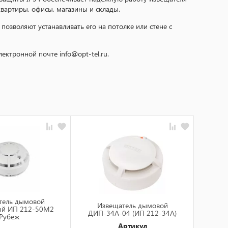
вартиры, офисы, магазины и склады.
позволяют устанавливать его на потолке или стене с
ктронной почте info@opt-tel.ru.
тель дымовой
Из
Извещатель дымовой
ый ИП 212-50М2
ДИП-
ДИП-34А-04 (ИП 212-34А)
Рубеж
Артикул