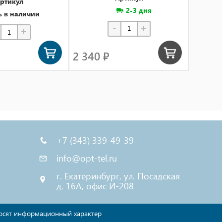
ртикул
2-3 дня
ь в наличии
-
+
+
2 340 ₽
2 535
+7 (343) 339-49-39
info@opt-tel.ru
г. Екатеринбург, ул. Посадская
д. 16А, офис И-208
осят информационный характер