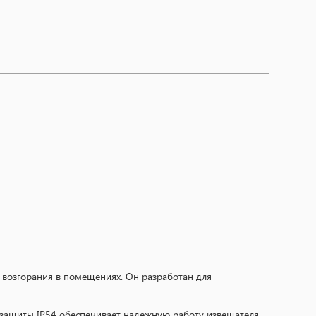
возгорания в помещениях. Он разработан для
ь защиты IP54 обеспечивает надежную работу извещателя