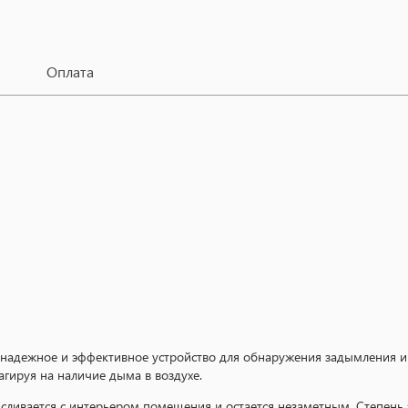
Оплата
надежное и эффективное устройство для обнаружения задымления и 
агируя на наличие дыма в воздухе.
о сливается с интерьером помещения и остается незаметным. Степен