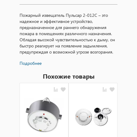
Пожарный извещатель Пульсар 2-012С – это
надежное и эффективное устройство,
предназначенное для раннего обнаружения
пожара в помещениях различного назначения.
Обладая высокой чувствительностью к дыму, он
быстро реагирует на появление задымления,
предупреждая о возможной угрозе возгорания.
Подробнее
Технические характеристики извещателя Пульсар
2-012С впечатляют:
Похожие товары
1. Чувствительность: извещатель способен
обнаруживать дым с концентрацией до 0,1–
0,15% объемных (соответствует обычной
концентрации дыма при начале горения).
2. Надежность: устройство оснащено
современными компонентами и прошло
сертификацию на соответствие всем стандартам
безопасности.
3. Сигнализация: в случае обнаружения дыма,