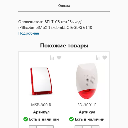
Оплата
Оповещатели ВП-Т-СЗ (m) "Выход"
(PBExebmbIMbX 1ExebmbIICT6GbX) 6140
Подробнее
Похожие товары
MSP-300 R
SD-3001 R
SP
Артикул
Артикул
А
Есть в наличии
Есть в наличии
Ест