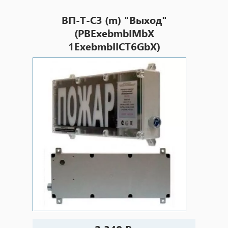
ВП-Т-СЗ (m) "Выход"
(PBExebmbIMbX
1ExebmbIICT6GbX)