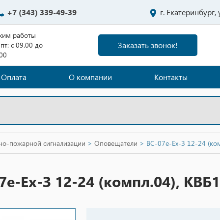
+7 (343) 339-49-39
г. Екатеринбург,
жим работы
Заказать звонок!
пт: с 09.00 до
.00
Оплата
О компании
Контакты
нно-пожарной сигнализации
>
Оповещатели
>
ВС-07е-Ех-З 12-24 (ко
7е-Ех-З 12-24 (компл.04), КВБ