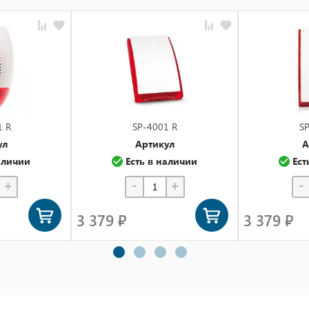
1 R
SP-4001 R
SP
ул
Артикул
А
аличии
Есть в наличии
Ест
+
-
+
-
3 379 ₽
3 379 ₽