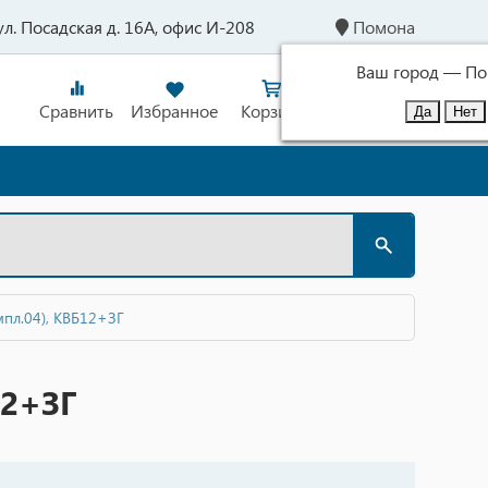
 ул. Посадская д. 16А, офис И-208
Помона
Ваш город —
По
Сравнить
Избранное
Корзина
Войти
мпл.04), КВБ12+ЗГ
12+ЗГ