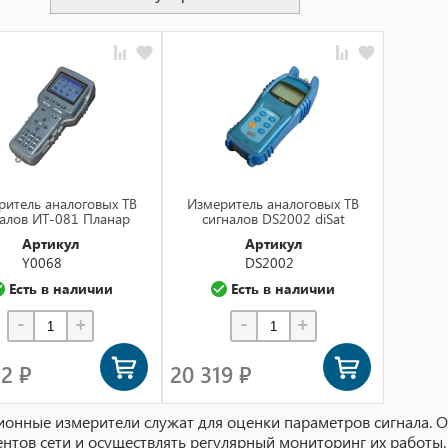
Сначала популярные
Сначала дешевые
Сначала дорогие
Сначала новинки
по названию (а-я)
ритель аналоговых ТВ
Измеритель аналоговых ТВ
по названию (я-а)
налов ИТ-081 Планар
сигналов DS2002 diSat
Артикул
Артикул
в наличии
Y0068
DS2002
Есть в наличии
Есть в наличии
-
+
-
+
32 ₽
20 319 ₽
ионные измерители служат для оценки параметров сигнала. О
нтов сети и осуществлять регулярный мониторинг их работы