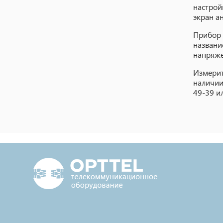
настрой
экран а
Прибор 
названи
напряже
Измерит
наличии
49-39 и