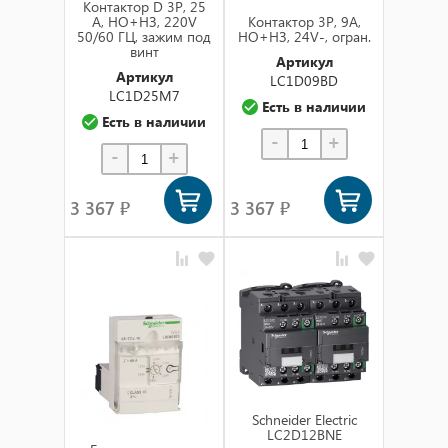
Контактор D 3Р, 25
A, НО+НЗ, 220V
Контактор 3Р, 9A,
50/60 ГЦ, зажим под
НО+НЗ, 24V-, огран.
винт
Артикул
Артикул
LC1D09BD
LC1D25M7
Есть в наличии
Есть в наличии
-
+
-
+
3 367 ₽
3 367 ₽
Schneider Electric
LC2D12BNE