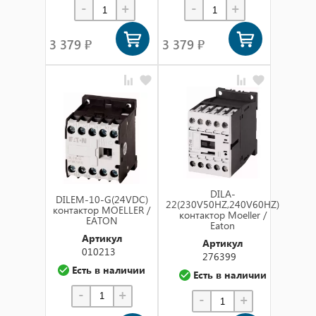
-
+
-
+
3 379 ₽
3 379 ₽
DILA-
DILEM-10-G(24VDC)
22(230V50HZ,240V60HZ)
контактор MOELLER /
контактор Moeller /
EATON
Eaton
Артикул
Артикул
010213
276399
Есть в наличии
Есть в наличии
-
+
-
+