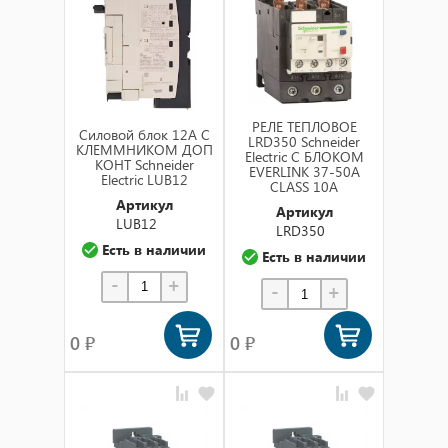
по названию (а-я)
по названию (я-а)
в наличии
РЕЛЕ ТЕПЛОВОЕ
Силовой блок 12А С
LRD350 Schneider
КЛЕММНИКОМ ДОП
Electric С БЛОКОМ
КОНТ Schneider
EVERLINK 37-50A
Electric LUB12
CLASS 10A
Артикул
Артикул
LUB12
LRD350
Есть в наличии
Есть в наличии
-
+
-
+
0 ₽
0 ₽