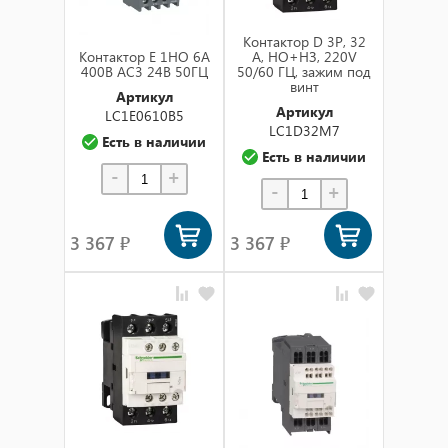
Контактор D 3Р, 32
Контактор E 1НО 6А
A, НО+НЗ, 220V
400В AC3 24В 50ГЦ
50/60 ГЦ, зажим под
винт
Артикул
Артикул
LC1E0610B5
LC1D32M7
Есть в наличии
Есть в наличии
-
+
-
+
3 367 ₽
3 367 ₽