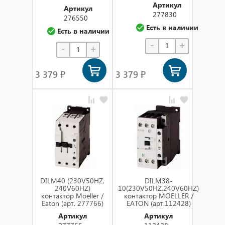
Артикул
Артикул
277830
276550
Есть в наличии
Есть в наличии
-
+
-
+
3 379 ₽
3 379 ₽
DILM40 (230V50HZ,
DILM38-
240V60HZ)
10(230V50HZ,240V60HZ)
контактор Moeller /
контактор MOELLER /
Eaton (арт. 277766)
EATON (арт.112428)
Артикул
Артикул