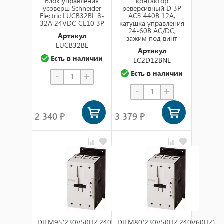
Блок управления
контактор
усоверш Schneider
реверсивный D 3P
Electric LUCB32BL 8-
AC3 440В 12A,
32A 24VDC CL10 3P
катушка управления
24-60В AC/DC,
Артикул
зажим под винт
LUCB32BL
Артикул
Есть в наличии
LC2D12BNE
Есть в наличии
-
+
-
+
2 340 ₽
3 379 ₽
DILM95(230V50HZ,240V60HZ)
DILM80(230V50HZ,240V60HZ)